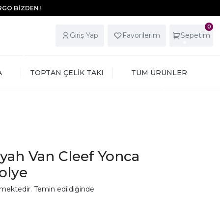
ARGO BİZDEN!
0
Giriş Yap
Favorilerim
Sepetim
A
TOPTAN ÇELİK TAKI
TÜM ÜRÜNLER
Siyah Van Cleef Yonca
olye
mektedir. Temin edildiğinde