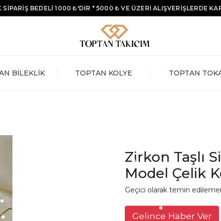
 SİPARİŞ BEDELİ 1000 ₺'DİR * 5000 ₺ VE ÜZERİ ALIŞVERİŞLERDE K
AN BİLEKLİK
TOPTAN KOLYE
TOPTAN TOK
Zirkon Taşlı 
Model Çelik K
Geçici olarak temin edileme
Gelince Haber Ver