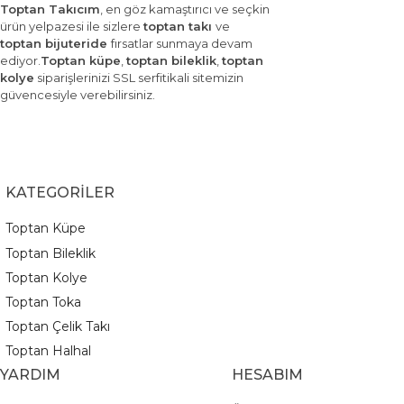
Toptan Takıcım
, en göz kamaştırıcı ve seçkin
ürün yelpazesi ile sizlere
toptan takı
ve
toptan bijuteride
fırsatlar sunmaya devam
ediyor.
Toptan küpe
,
toptan bileklik
,
toptan
kolye
siparişlerinizi SSL serfitikali sitemizin
güvencesiyle verebilirsiniz.
KATEGORİLER
Toptan Küpe
Toptan Bileklik
Toptan Kolye
Toptan Toka
Toptan Çelik Takı
Toptan Halhal
YARDIM
HESABIM