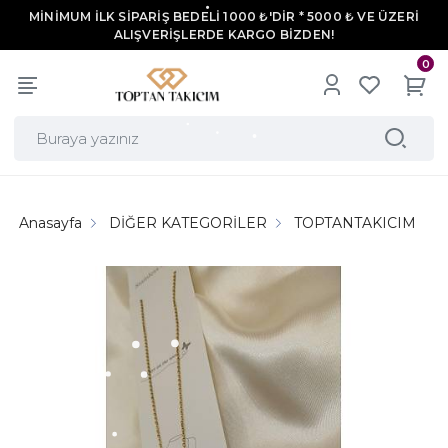
MİNİMUM İLK SİPARİŞ BEDELİ 1000 ₺'DİR * 5000 ₺ VE ÜZERİ
ALIŞVERİŞLERDE KARGO BİZDEN!
0
Anasayfa
DİĞER KATEGORİLER
TOPTANTAKICIM