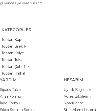
bütünsel bir aksesuar vitrini oluşturabilirsiniz.
güvencesiyle verebilirsiniz.
Toptan Takıcım güvencesiyle sunduğumuz bu
premium özel seri tokalar
, dayanıklı
mekanizmaları ve kararma yapmayan taş
detaylarıyla uzun ömürlü kullanım sunar. Sezonun
KATEGORİLER
en çok satan özel tasarım toka modellerini
Toptan Küpe
avantajlı toptan fiyatlarla stoklarınıza ekleyerek
Toptan Bileklik
işletmenizin satış hacmini artırın.
Toptan Kolye
Toptan Toka
Toptan Çelik Takı
Toptan Halhal
YARDIM
HESABIM
Sipariş Takibi
Üyelik Bilgilerim
Arıza Formu
Adres Bilgilerim
İade Formu
Siparişlerim
Sıkça Sorulan Sorular
Stok Alarm Listem