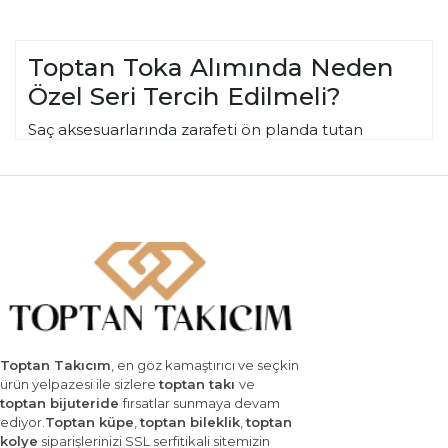
Toptan Toka Alımında Neden
Özel Seri Tercih Edilmeli?
Saç aksesuarlarında zarafeti ön planda tutan
müşteriler için
toptan toka
özel seri koleksiyonu,
yüksek malzeme kalitesi ve özgün tasarımlarıyla
fark yaratır. Bijuteri mağazaları için prestijli bir ürün
grubu olan bu serideki mandal, pens ve taşlı
tokalar, kâr marjınızı yükseltirken müşteri
memnuniyetini en üst seviyeye taşır.
Koleksiyonumuzda yer alan inci detaylı lüks
modellerden, minimalist ve modern formlara
kadar her parça,
saç aksesuarı
modasının en
Toptan Takıcım
, en göz kamaştırıcı ve seçkin
güncel trendlerini yansıtır. Ürün yelpazenizi
ürün yelpazesi ile sizlere
toptan takı
ve
toptan bijuteride
fırsatlar sunmaya devam
tamamlamak için
toptan bileklik
ve
toptan küpe
ediyor.
Toptan küpe
,
toptan bileklik
,
toptan
kategorilerimizi de inceleyerek mağazanızda
kolye
siparişlerinizi SSL serfitikali sitemizin