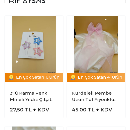
Bir Arada
Toptan takı
ve
saç aksesuarı
dünyasının en
hareketli parçalarından olan
toptan toka
özel seri
modelleri, lüks tasarımları ve dayanıklı yapılarıyla
dikkat çeker. Mağazanızın ürün yelpazesini seçkin
tasarımlarla genişletmek ve müşterilerinize
premium saç aksesuarları sunmak için bu özel
koleksiyon ideal bir tercihtir.
En Çok Satan 1. Ürün
En Çok Satan 4. Ürün
3'lü Karma Renk
Kurdeleli Pembe
Mineli Yıldız Çıtçıt
Uzun Tül Fiyonklu
Toka
Toka
27,50
TL + KDV
45,00
TL + KDV